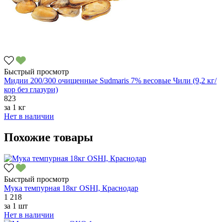
Быстрый просмотр
Мидии 200/300 очищенные Sudmaris 7% весовые Чили (9,2 кг/
кор без глазури)
823
за
1 кг
Нет в наличии
Похожие товары
Быстрый просмотр
Мука темпурная 18кг OSHI, Краснодар
1 218
за
1 шт
Нет в наличии