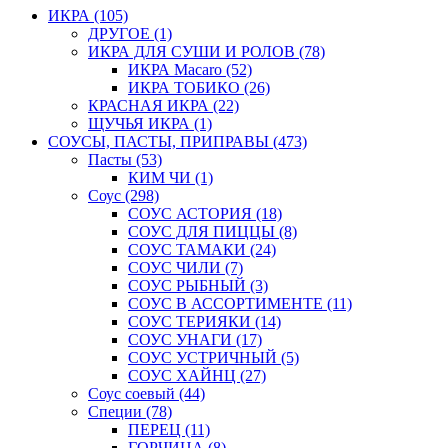
ИКРА
(105)
ДРУГОЕ
(1)
ИКРА ДЛЯ СУШИ И РОЛОВ
(78)
ИКРА Macaro
(52)
ИКРА ТОБИКО
(26)
КРАСНАЯ ИКРА
(22)
ЩУЧЬЯ ИКРА
(1)
СОУСЫ, ПАСТЫ, ПРИПРАВЫ
(473)
Пасты
(53)
КИМ ЧИ
(1)
Соус
(298)
СОУС АСТОРИЯ
(18)
СОУС ДЛЯ ПИЦЦЫ
(8)
СОУС ТАМАКИ
(24)
СОУС ЧИЛИ
(7)
СОУС РЫБНЫЙ
(3)
СОУС В АССОРТИМЕНТЕ
(11)
СОУС ТЕРИЯКИ
(14)
СОУС УНАГИ
(17)
СОУС УСТРИЧНЫЙ
(5)
СОУС ХАЙНЦ
(27)
Соус соевый
(44)
Специи
(78)
ПЕРЕЦ
(11)
ГОРЧИЦА
(8)