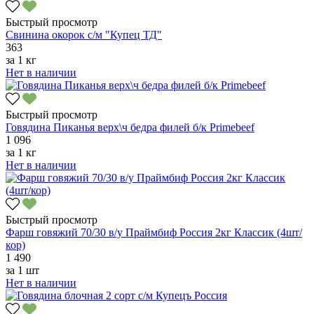
Быстрый просмотр
Свинина окорок с/м "Купец ТД"
363
за
1 кг
Нет в наличии
Быстрый просмотр
Говядина Пиканья верх\ч бедра филей б/к Primebeef
1 096
за
1 кг
Нет в наличии
Быстрый просмотр
Фарш говяжий 70/30 в/у Праймбиф Россия 2кг Классик (4шт/
кор)
1 490
за
1 шт
Нет в наличии