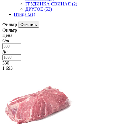
ГРУДИНКА СВИНАЯ
(2)
ДРУГОЕ
(53)
Птица
(21)
Фильтр
Фильтр
Цена
От
До
330
1 693