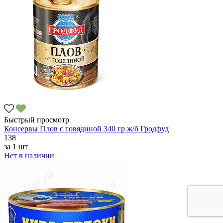
Быстрый просмотр
Консервы Плов с говядиной 340 гр ж/б Гродфуд
138
за
1 шт
Нет в наличии